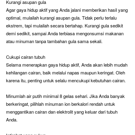
Kurangi asupan gula
Agar gaya hidup aktif yang Anda jalani memberikan hasil yang
optimal, mulailah kurangi asupan gula. Tidak perlu terlalu
ekstrem, tapi mulailah secara bertahap. Kurangi gula sedikit
demi sedikit, sampai Anda terbiasa mengonsumsi makanan
atau minuman tanpa tambahan gula sama sekali.
Cukupi cairan tubuh
Selama menerapkan gaya hidup aktif, Anda akan lebih mudah
kehilangan cairan, baik melalui napas maupun keringat. Oleh
karena itu, penting untuk selalu mencukupi kebutuhan cairan.
Minumlah air putih minimal 8 gelas sehari. Jika Anda banyak
berkeringat, pilihlah minuman ion berkalori rendah untuk
menggantikan cairan dan elektrolit yang keluar dari tubuh
Anda.