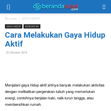
Beranda
GAYA HIDUP
GAYA HIDUP
KESEHATAN
Cara Melakukan Gaya Hidup
Aktif
25 Oktober 2019
Menjalani gaya hidup aktif artinya banyak melakukan aktivitas
dengan melibatkan pergerakan tubuh yang memerlukan
energi, contohnya berjalan kaki, naik-turun tangga, atau
membersihkan rumah.