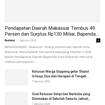
Pendapatan Daerah Makassar Tembus 49
Persen dan Surplus Rp130 Miliar, Bapenda...
Redaksi
-
7 Agustus 2026
0
BERANDANEWS - Makassar, Kinerja penerimaan daerah Kota
Makassar menunjukkan tren positif sepanjang triwulan II 2026.
Badan Pendapatan Daerah (Bapenda) Kota Makassar mencatat
realisasi pendapatan...
Ratusan Warga Soppeng gelar Shalat
Istisqa, Doa dan Harapan di Tengah...
7 Agustus 2026
Soal Ratusan Senpi dan Narkoba yang
Ditemukan di Sekolah Swasta Jaksel,...
7 Agustus 2026