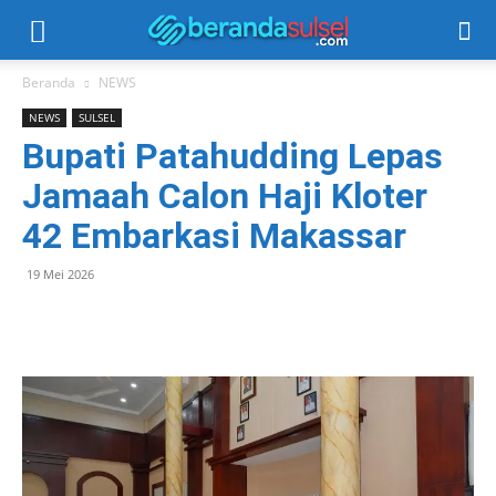
Beranda
NEWS
NEWS
SULSEL
Bupati Patahudding Lepas
Jamaah Calon Haji Kloter
42 Embarkasi Makassar
19 Mei 2026