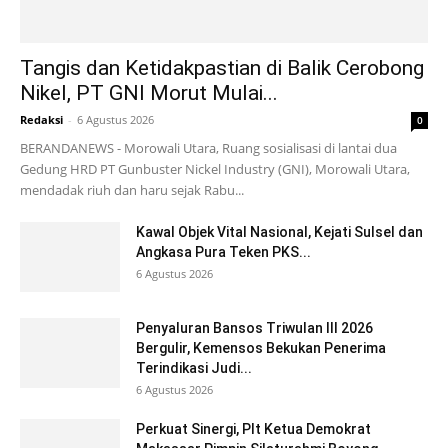
Tangis dan Ketidakpastian di Balik Cerobong
Nikel, PT GNI Morut Mulai...
Redaksi
-
6 Agustus 2026
0
BERANDANEWS - Morowali Utara, Ruang sosialisasi di lantai dua
Gedung HRD PT Gunbuster Nickel Industry (GNI), Morowali Utara,
mendadak riuh dan haru sejak Rabu...
Kawal Objek Vital Nasional, Kejati Sulsel dan
Angkasa Pura Teken PKS...
6 Agustus 2026
Penyaluran Bansos Triwulan III 2026
Bergulir, Kemensos Bekukan Penerima
Terindikasi Judi...
6 Agustus 2026
Perkuat Sinergi, Plt Ketua Demokrat