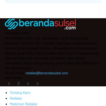
TENTANG KAMI
BERANDASULSEL.com, merupakan media daring yang
Informatif, Edukatif, dan Inspiratif yang tetap mengedepankan
kearifan lokal Sulawesi Selatan. Menyajikan Informasi dengan
bahasa yang santun dan beradab, serta tetap mengedepankan
nilai dan Kode Etik Jurnalistik. Peradaban Baru Sulsel
merupakan Slogan yang diusung untuk Sulsel yang Berbudaya
dan berkemajuan.
Kontak Kami:
redaksi@berandasulsel.com
IKUTI KAMI
Tentang Kami
Redaksi
Pedoman Redaksi