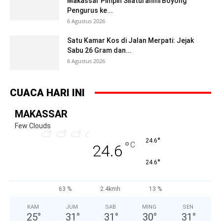
Makassar Pimpin Silaturahmi Boyong
Pengurus ke...
6 Agustus 2026
Satu Kamar Kos di Jalan Merpati: Jejak
Sabu 26 Gram dan...
6 Agustus 2026
CUACA HARI INI
MAKASSAR
Few Clouds
°
24.6
°
C
24.6
°
24.6
63 %
2.4kmh
13 %
KAM
JUM
SAB
MING
SEN
25
°
31
°
31
°
30
°
31
°