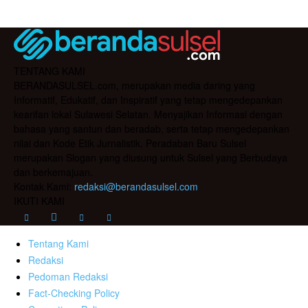
TENTANG KAMI
BERANDASULSEL.com, merupakan media daring yang
Informatif, Edukatif, dan Inspiratif yang tetap mengedepankan
kearifan lokal Sulawesi Selatan. Menyajikan Informasi dengan
bahasa yang santun dan beradab, serta tetap mengedepankan
nilai dan Kode Etik Jurnalistik. Peradaban Baru Sulsel
merupakan Slogan yang diusung untuk Sulsel yang Berbudaya
dan berkemajuan.
Kontak Kami:
redaksi@berandasulsel.com
IKUTI KAMI
Tentang Kami
Redaksi
Pedoman Redaksi
Fact-Checking Policy