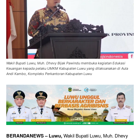
Wakil Bupati Luwu, Muh. Dhevy Bijak Pawindu membuka kegiatan Edukasi
Keuangan kepada pelaku UMKM Kabupaten Luwu yang dilaksanakan di Aula
Andi Kambo, Kompleks Perkantoran Kabupaten Luwu
BERANDANEWS – Luwu,
Wakil Bupati Luwu, Muh. Dhevy