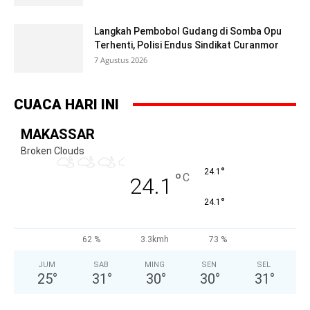
Langkah Pembobol Gudang di Somba Opu
Terhenti, Polisi Endus Sindikat Curanmor
7 Agustus 2026
CUACA HARI INI
MAKASSAR
Broken Clouds
°
24.1
°
C
24.1
°
24.1
62 %
3.3kmh
73 %
JUM
SAB
MING
SEN
SEL
25
°
31
°
30
°
30
°
31
°