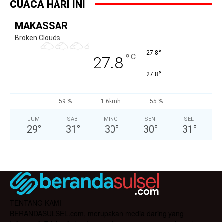
CUACA HARI INI
MAKASSAR
Broken Clouds
°
27.8
°
C
27.8
°
27.8
59 %
1.6kmh
55 %
JUM
SAB
MING
SEN
SEL
29
°
31
°
30
°
30
°
31
°
TENTANG KAMI
BERANDASULSEL.com, merupakan media daring yang