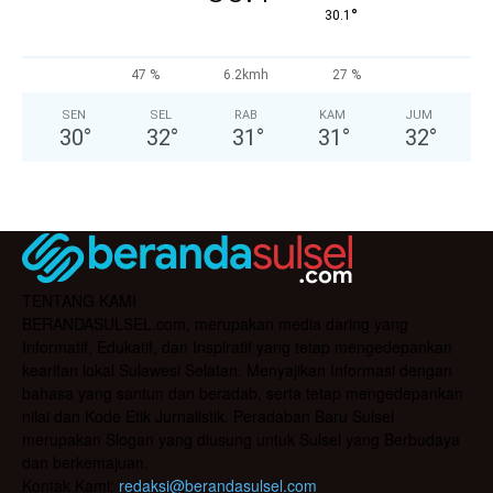
°
30.1
47 %
6.2kmh
27 %
SEN
SEL
RAB
KAM
JUM
30
°
32
°
31
°
31
°
32
°
TENTANG KAMI
BERANDASULSEL.com, merupakan media daring yang
Informatif, Edukatif, dan Inspiratif yang tetap mengedepankan
kearifan lokal Sulawesi Selatan. Menyajikan Informasi dengan
bahasa yang santun dan beradab, serta tetap mengedepankan
nilai dan Kode Etik Jurnalistik. Peradaban Baru Sulsel
merupakan Slogan yang diusung untuk Sulsel yang Berbudaya
dan berkemajuan.
Kontak Kami:
redaksi@berandasulsel.com