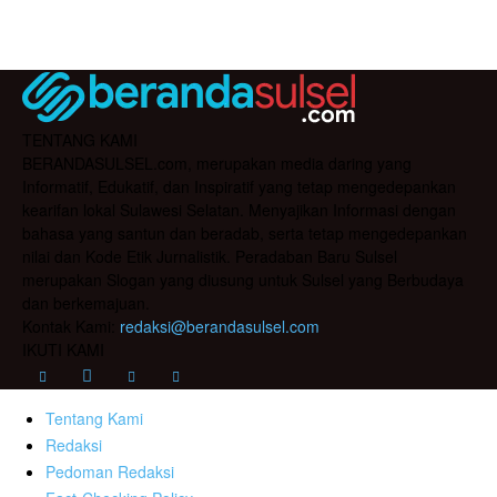
TENTANG KAMI
BERANDASULSEL.com, merupakan media daring yang
Informatif, Edukatif, dan Inspiratif yang tetap mengedepankan
kearifan lokal Sulawesi Selatan. Menyajikan Informasi dengan
bahasa yang santun dan beradab, serta tetap mengedepankan
nilai dan Kode Etik Jurnalistik. Peradaban Baru Sulsel
merupakan Slogan yang diusung untuk Sulsel yang Berbudaya
dan berkemajuan.
Kontak Kami:
redaksi@berandasulsel.com
IKUTI KAMI
Tentang Kami
Redaksi
Pedoman Redaksi