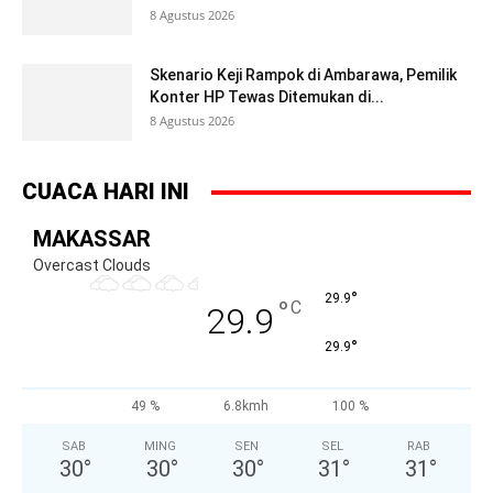
8 Agustus 2026
Skenario Keji Rampok di Ambarawa, Pemilik
Konter HP Tewas Ditemukan di...
8 Agustus 2026
CUACA HARI INI
MAKASSAR
Overcast Clouds
°
29.9
°
C
29.9
°
29.9
49 %
6.8kmh
100 %
SAB
MING
SEN
SEL
RAB
30
°
30
°
30
°
31
°
31
°