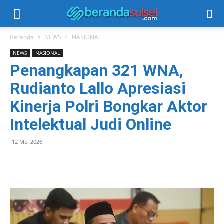
Beranda
NEWS
NASIONAL
NEWS
NASIONAL
Penangkapan 321 WNA,
Rudianto Lallo Apresiasi
Kinerja Polri Bongkar Aktor
Intelektual Judi Online
12 Mei 2026