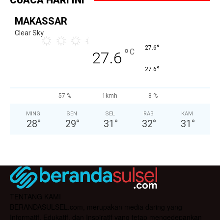
MAKASSAR
Clear Sky
°
27.6
°
C
27.6
°
27.6
57 %
1kmh
8 %
MING
SEN
SEL
RAB
KAM
28
°
29
°
31
°
32
°
31
°
TENTANG KAMI
BERANDASULSEL.com, merupakan media daring yang
Informatif, Edukatif, dan Inspiratif yang tetap mengedepankan