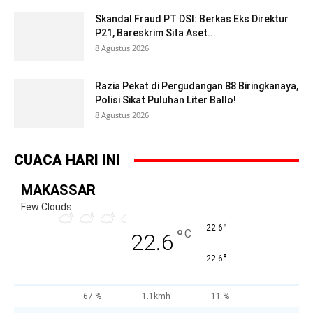
Skandal Fraud PT DSI: Berkas Eks Direktur
P21, Bareskrim Sita Aset...
8 Agustus 2026
Razia Pekat di Pergudangan 88 Biringkanaya,
Polisi Sikat Puluhan Liter Ballo!
8 Agustus 2026
CUACA HARI INI
MAKASSAR
Few Clouds
°
22.6
°
C
22.6
°
22.6
67 %
1.1kmh
11 %