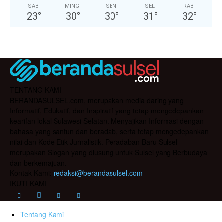
SAB
MING
SEN
SEL
RAB
23
°
30
°
30
°
31
°
32
°
TENTANG KAMI
BERANDASULSEL.com, merupakan media daring yang
Informatif, Edukatif, dan Inspiratif yang tetap mengedepankan
kearifan lokal Sulawesi Selatan. Menyajikan Informasi dengan
bahasa yang santun dan beradab, serta tetap mengedepankan
nilai dan Kode Etik Jurnalistik. Peradaban Baru Sulsel
merupakan Slogan yang diusung untuk Sulsel yang Berbudaya
dan berkemajuan.
Kontak Kami:
redaksi@berandasulsel.com
IKUTI KAMI
Tentang Kami